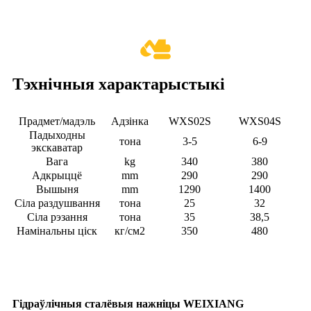
Тэхнічныя характарыстыкі
Прадмет/мадэль
Адзінка
WXS02S
WXS04S
Падыходны
тона
3-5
6-9
экскаватар
Вага
kg
340
380
Адкрыццё
mm
290
290
Вышыня
mm
1290
1400
Сіла раздушвання
тона
25
32
Сіла рэзання
тона
35
38,5
Намінальны ціск
кг/см2
350
480
Гідраўлічныя сталёвыя нажніцы WEIXIANG