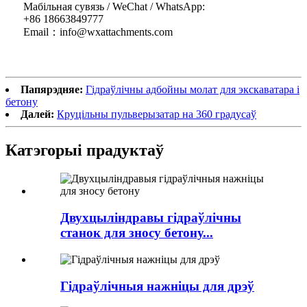
Мабільная сувязь / WeChat / WhatsApp:
+86 18663849777
Email：info@wxattachments.com
Папярэдняе:
Гідраўлічны адбойны молат для экскаватара і
бетону
Далей:
Круцільны пульверызатар на 360 градусаў
Катэгорыі прадуктаў
Двухцыліндравы гідраўлічны
станок для зносу бетону...
Гідраўлічныя нажніцы для дрэў