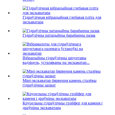
Гідраўлічная вібрацыйная глебавая пліта для
экскаватара
Гідраўлічны ратацыйны барабанны разак
Вібрацыйны гідраўлічны шпунтавы
вадзіцель, усталяваны на экскаватар...
Міні-экскаватар бярвення камень сталёвы
гідраўлічны захват
Круцельны гідраўлічны грэйфер для каменя і
драўніны экскаватара