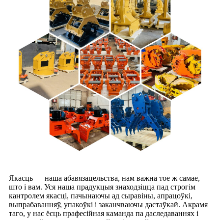
Якасць — наша абавязацельства, нам важна тое ж самае,
што і вам. Уся наша прадукцыя знаходзіцца пад строгім
кантролем якасці, пачынаючы ад сыравіны, апрацоўкі,
выпрабаванняў, упакоўкі і заканчваючы дастаўкай. Акрамя
таго, у нас ёсць прафесійная каманда па даследаваннях і