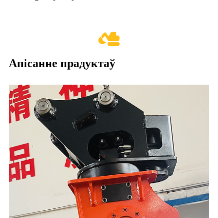
Апісанне прадуктаў