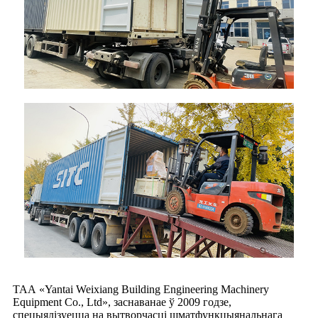
ТАА «Yantai Weixiang Building Engineering Machinery
Equipment Co., Ltd», заснаванае ў 2009 годзе,
спецыялізуецца на вытворчасці шматфункцыянальнага