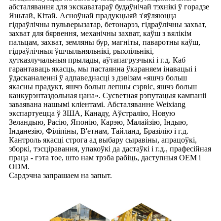
абсталявання для экскаватараў будаўнічай тэхнікі ў горадзе
Яньтай, Кітай. Асноўнай прадукцыяй з'яўляюцца
гідраўлічны пульверызатар, бетонарэз, гідраўлічны захват,
захват для бярвення, механічны захват, каўш з вялікім
пальцам, захват, земляны бур, магніты, паваротны каўш,
гідраўлічныя ўшчыльняльнікі, рыхлільнікі,
хутказлучальныя прылады, аўтапагрузчыкі і г.д. Каб
гарантаваць якасць, мы пастаянна ўкараняем інавацыі і
ўдасканаленні ў адпаведнасці з дэвізам «яшчэ больш
якасны прадукт, яшчэ больш лепшы сэрвіс, яшчэ больш
канкурэнтаздольная цана». Сусветная рэпутацыя кампаніі
заваявана нашымі кліентамі. Абсталяванне Weixiang
экспартуецца ў ЗША, Канаду, Аўстралію, Новую
Зеландыю, Расію, Японію, Карэю, Малайзію, Індыю,
Інданезію, Філіпіны, В'етнам, Тайланд, Бразілію і г.д.
Кантроль якасці строга ад выбару сыравіны, апрацоўкі,
зборкі, тэсціравання, упакоўкі да дастаўкі і г.д., прафесійная
праца - гэта тое, што нам трэба рабіць, даступныя OEM і
ODM.
Сардэчна запрашаем на запыт.