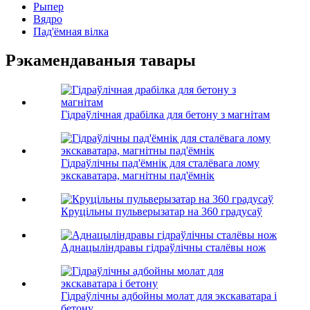
Рыпер
Вядро
Пад'ёмная вілка
Рэкамендаваныя тавары
Гідраўлічная драбілка для бетону з магнітам
Гідраўлічны пад'ёмнік для сталёвага лому
экскаватара, магнітны пад'ёмнік
Круцільны пульверызатар на 360 градусаў
Аднацыліндравы гідраўлічны сталёвы нож
Гідраўлічны адбойны молат для экскаватара і
бетону