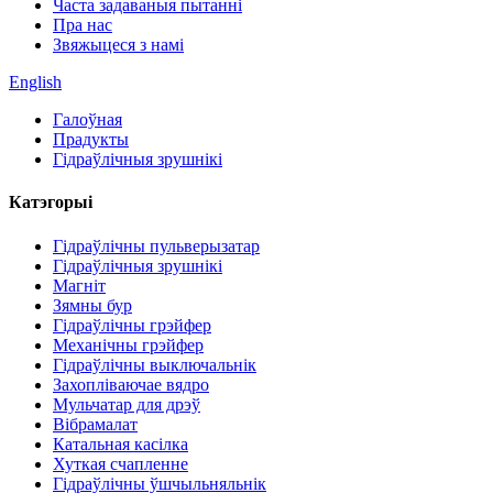
Часта задаваныя пытанні
Пра нас
Звяжыцеся з намі
English
Галоўная
Прадукты
Гідраўлічныя зрушнікі
Катэгорыі
Гідраўлічны пульверызатар
Гідраўлічныя зрушнікі
Магніт
Зямны бур
Гідраўлічны грэйфер
Механічны грэйфер
Гідраўлічны выключальнік
Захопліваючае вядро
Мульчатар для дрэў
Вібрамалат
Катальная касілка
Хуткая счапленне
Гідраўлічны ўшчыльняльнік