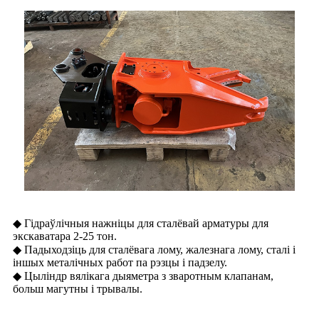
◆ Гідраўлічныя нажніцы для сталёвай арматуры для
экскаватара 2-25 тон.
◆ Падыходзіць для сталёвага лому, жалезнага лому, сталі і
іншых металічных работ па рэзцы і падзелу.
◆ Цыліндр вялікага дыяметра з зваротным клапанам,
больш магутны і трывалы.