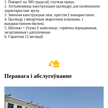
1. Паварот на 360 градусаў, гнуткая праца.
2. Аптымізаваць канструкцыю цыліндру для паляпшэння
характарыстык зруху.
3. Зменная канструкцыя ляза, простая ў выкарыстанні.
4. Цыліндр з імпартным зваротным клапанам, з
выкарыстаннем бяспекі.
5. Шпількі + ўтулкі ў камплекце, тэрмічна апрацаваныя,
загартаваныя і адпушчаныя.
6. Гарантыя 12 месяцаў.
Перавага і абслугоўванне