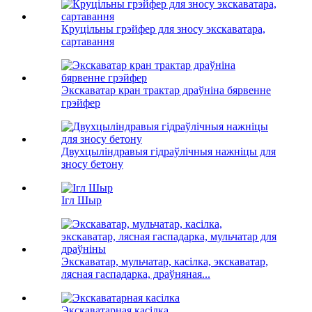
Круцільны грэйфер для зносу экскаватара,
сартавання
Экскаватар кран трактар ​​драўніна бярвенне
грэйфер
Двухцыліндравыя гідраўлічныя нажніцы для
зносу бетону
Ігл Шыр
Экскаватар, мульчатар, касілка, экскаватар,
лясная гаспадарка, драўняная...
Экскаватарная касілка