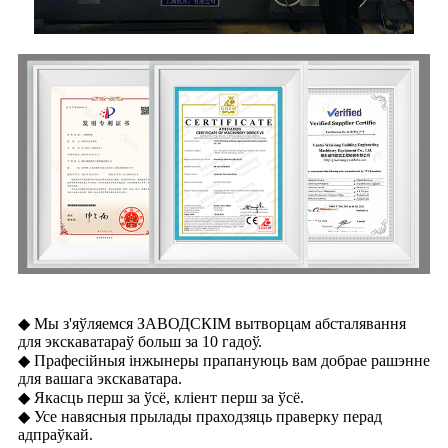
◆ Мы з'яўляемся ЗАВОДСКІМ вытворцам абсталявання
для экскаватараў больш за 10 гадоў.
◆ Прафесійныя інжынеры прапануюць вам добрае рашэнне
для вашага экскаватара.
◆ Якасць перш за ўсё, кліент перш за ўсё.
◆ Усе навясныя прылады праходзяць праверку перад
адпраўкай.