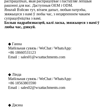
распрацоўках, якая распрацоўвае і пастаўляе лепшыя
рашэнні для вас. Даступныя OEM і ODM.
Яньтай Вэйсян тут, вітаем дапыт, любыя патрэбы,
звяжыцеся з намі ў любы час, з нецярпеннем чакаем
супрацоўніцтва з вамі.
Больш падрабязнасцей, калі ласка, звяжыцеся з намі ў
любы час, дзякуй.
◆ Ганна
Мабільная сувязь / WeChat / WhatsApp:
+86 18660531123
Email：sales01@wxattachments.com
◆ Лінда
Мабільная сувязь / WeChat / WhatsApp:
+86 18563803590
Email：sales02@wxattachments.com
◆ Джэна