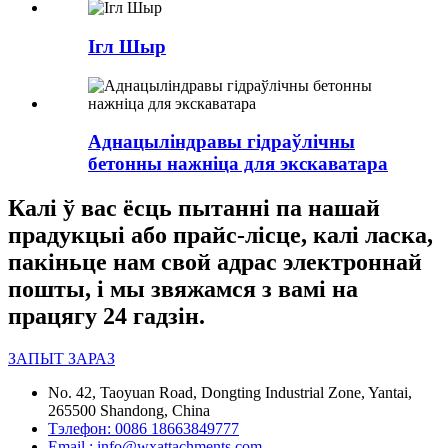
Ігл Шыр
Аднацыліндравы гідраўлічны
бетонны нажніца для экскаватара
Калі ў вас ёсць пытанні па нашай
прадукцыі або прайс-лісце, калі ласка,
пакіньце нам свой адрас электроннай
пошты, і мы звяжамся з вамі на
працягу 24 гадзін.
ЗАПЫТ ЗАРАЗ
No. 42, Taoyuan Road, Dongting Industrial Zone, Yantai,
265500 Shandong, China
Тэлефон: 0086 18663849777
Email : info@wxattachments.com