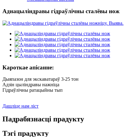
Аднацыліндравы гідраўлічны сталёвы нож
Кароткае апісанне:
Дыяпазон для экскаватараў 3-25 тон
Адзін цыліндравы нажніца
Гідраўлічны ратацыйны тып
Дашліце нам ліст
Падрабязнасці прадукту
Тэгі прадукту