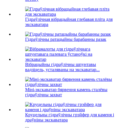
Гідраўлічная вібрацыйная глебавая пліта для
экскаватара
Гідраўлічны ратацыйны барабанны разак
Вібрацыйны гідраўлічны шпунтавы
вадзіцель, усталяваны на экскаватар...
Міні-экскаватар бярвення камень сталёвы
гідраўлічны захват
Круцельны гідраўлічны грэйфер для каменя і
драўніны экскаватара