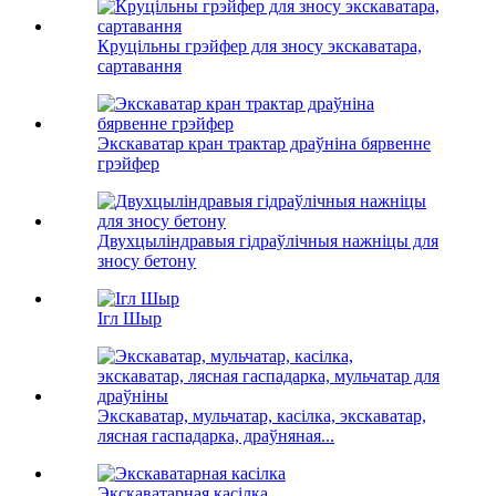
Круцільны грэйфер для зносу экскаватара,
сартавання
Экскаватар кран трактар ​​драўніна бярвенне
грэйфер
Двухцыліндравыя гідраўлічныя нажніцы для
зносу бетону
Ігл Шыр
Экскаватар, мульчатар, касілка, экскаватар,
лясная гаспадарка, драўняная...
Экскаватарная касілка