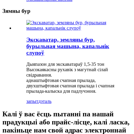
Зямны бур
Экскаватар, земляны бур,
бурыльная машына, капальнік
слупоў
Дыяпазон для экскаватараў 1,5-35 тон
Высокаякасны рухавік з магутнай сілай
свідравання.
аднаштыфтовая счапная прылада,
двухштыфтовая счапная прылада і счапная
прылада-калыска для падлучэння.
запыт
дэталь
Калі ў вас ёсць пытанні па нашай
прадукцыі або прайс-лісце, калі ласка,
пакіньце нам свой адрас электроннай