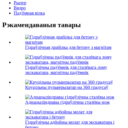
Рыпер
Вядро
Пад'ёмная вілка
Рэкамендаваныя тавары
Гідраўлічная драбілка для бетону з магнітам
Гідраўлічны пад'ёмнік для сталёвага лому
экскаватара, магнітны пад'ёмнік
Круцільны пульверызатар на 360 градусаў
Аднацыліндравы гідраўлічны сталёвы нож
Гідраўлічны адбойны молат для экскаватара і
бетону