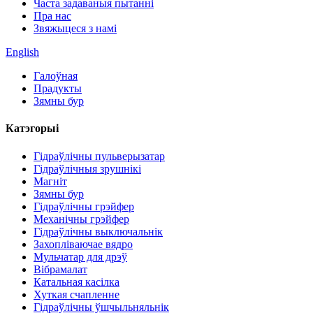
Часта задаваныя пытанні
Пра нас
Звяжыцеся з намі
English
Галоўная
Прадукты
Зямны бур
Катэгорыі
Гідраўлічны пульверызатар
Гідраўлічныя зрушнікі
Магніт
Зямны бур
Гідраўлічны грэйфер
Механічны грэйфер
Гідраўлічны выключальнік
Захопліваючае вядро
Мульчатар для дрэў
Вібрамалат
Катальная касілка
Хуткая счапленне
Гідраўлічны ўшчыльняльнік