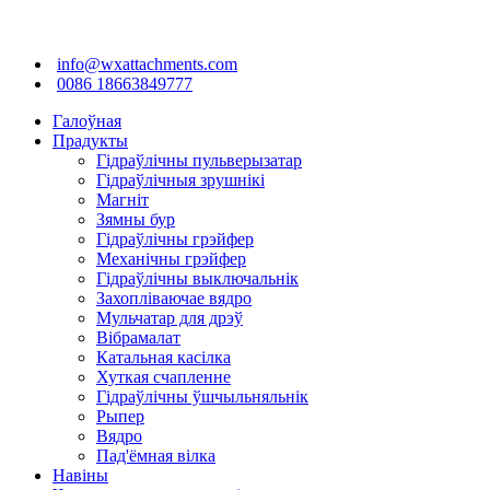
info@wxattachments.com
0086 18663849777
Галоўная
Прадукты
Гідраўлічны пульверызатар
Гідраўлічныя зрушнікі
Магніт
Зямны бур
Гідраўлічны грэйфер
Механічны грэйфер
Гідраўлічны выключальнік
Захопліваючае вядро
Мульчатар для дрэў
Вібрамалат
Катальная касілка
Хуткая счапленне
Гідраўлічны ўшчыльняльнік
Рыпер
Вядро
Пад'ёмная вілка
Навіны