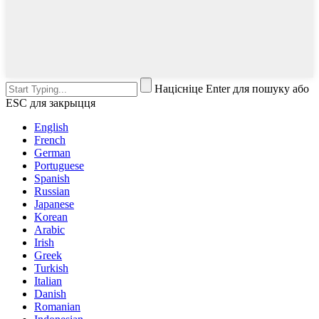
Націсніце Enter для пошуку або
ESC для закрыцця
English
French
German
Portuguese
Spanish
Russian
Japanese
Korean
Arabic
Irish
Greek
Turkish
Italian
Danish
Romanian