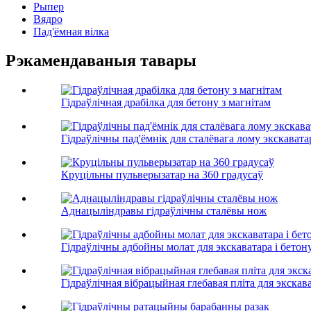
Рыпер
Вядро
Пад'ёмная вілка
Рэкамендаваныя тавары
Гідраўлічная драбілка для бетону з магнітам
Гідраўлічны пад'ёмнік для сталёвага лому экскавата
Круцільны пульверызатар на 360 градусаў
Аднацыліндравы гідраўлічны сталёвы нож
Гідраўлічны адбойны молат для экскаватара і бетон
Гідраўлічная вібрацыйная глебавая пліта для экскав