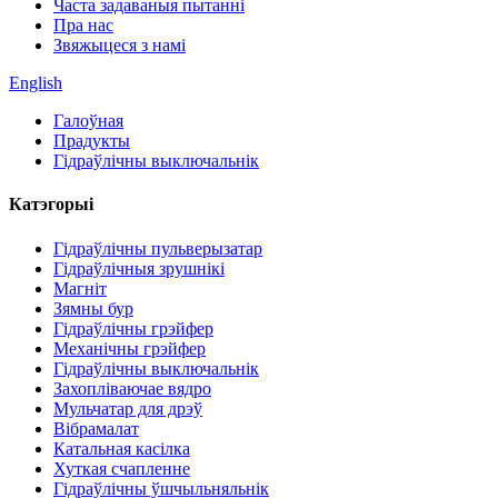
Часта задаваныя пытанні
Пра нас
Звяжыцеся з намі
English
Галоўная
Прадукты
Гідраўлічны выключальнік
Катэгорыі
Гідраўлічны пульверызатар
Гідраўлічныя зрушнікі
Магніт
Зямны бур
Гідраўлічны грэйфер
Механічны грэйфер
Гідраўлічны выключальнік
Захопліваючае вядро
Мульчатар для дрэў
Вібрамалат
Катальная касілка
Хуткая счапленне
Гідраўлічны ўшчыльняльнік