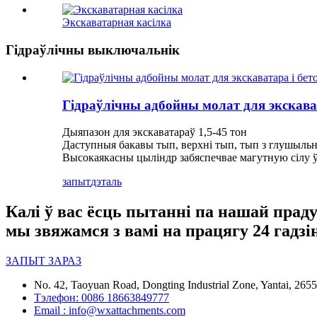
Экскаватарная касілка
Гідраўлічны выключальнік
Гідраўлічны адбойны молат для экскават
Дыяпазон для экскаватараў 1,5-45 тон
Даступныя бакавы тып, верхні тып, тып з глушыльн
Высокаякасны цыліндр забяспечвае магутную сілу ў
запыт
дэталь
Калі ў вас ёсць пытанні па нашай праду
мы звяжамся з вамі на працягу 24 гадзін
ЗАПЫТ ЗАРАЗ
No. 42, Taoyuan Road, Dongting Industrial Zone, Yantai, 26
Тэлефон: 0086 18663849777
Email : info@wxattachments.com