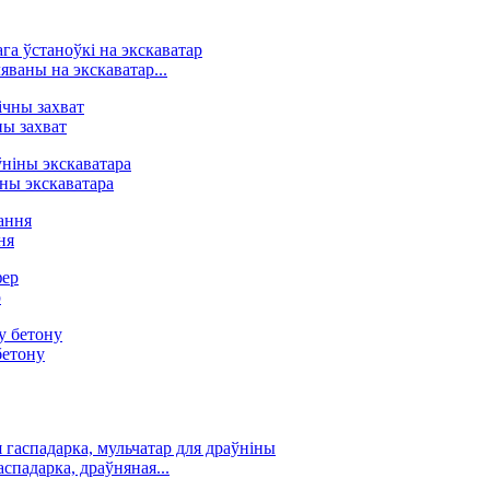
ваны на экскаватар...
ны захват
іны экскаватара
ня
р
бетону
аспадарка, драўняная...