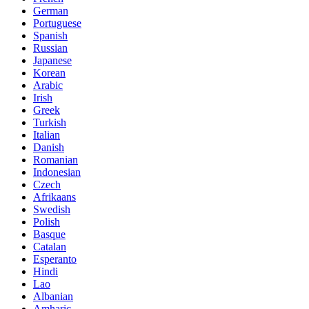
German
Portuguese
Spanish
Russian
Japanese
Korean
Arabic
Irish
Greek
Turkish
Italian
Danish
Romanian
Indonesian
Czech
Afrikaans
Swedish
Polish
Basque
Catalan
Esperanto
Hindi
Lao
Albanian
Amharic