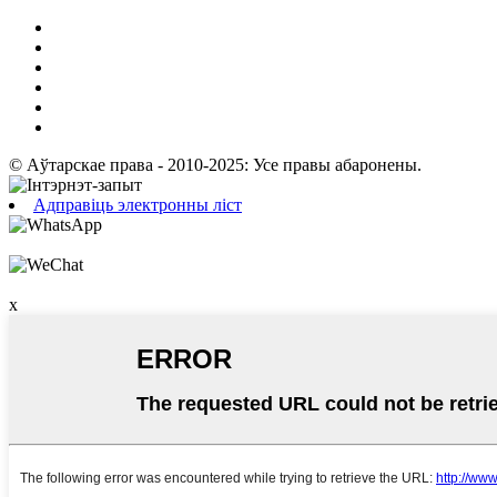
© Аўтарскае права - 2010-2025: Усе правы абаронены.
Адправіць электронны ліст
x