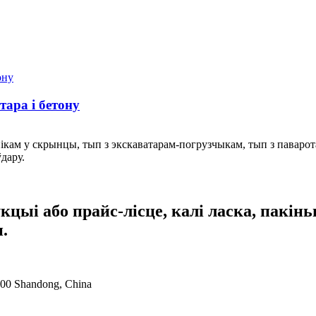
ара і бетону
ікам у скрынцы, тып з экскаватарам-погрузчыкам, тып з паварот
дару.
кцыі або прайс-лісце, калі ласка, пакін
.
5500 Shandong, China