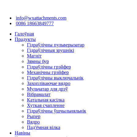
info@wxattachments.com
0086 18663849777
Галоўная
Прадукты
Гідраўлічны пульверызатар
Гідраўлічныя зрушнікі
Магніт
Зямны бур
Гідраўлічны грэйфер
Механічны грэйфер
Гідраўлічны выключальнік
Захопліваючае вядро
Мульчатар для дрэў
Вібрамалат
Катальная касілка
Хуткая счапленне
Гідраўлічны ўшчыльняльнік
Рыпер
Вядро
Пад'ёмная вілка
Навіны