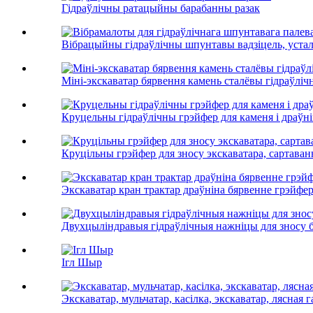
Гідраўлічны ратацыйны барабанны разак
Вібрацыйны гідраўлічны шпунтавы вадзіцель, усталя
Міні-экскаватар бярвення камень сталёвы гідраўліч
Круцельны гідраўлічны грэйфер для каменя і драўн
Круцільны грэйфер для зносу экскаватара, сартаван
Экскаватар кран трактар ​​драўніна бярвенне грэйфе
Двухцыліндравыя гідраўлічныя нажніцы для зносу 
Ігл Шыр
Экскаватар, мульчатар, касілка, экскаватар, лясная г